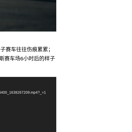
的格子赛车往往伤痕累累；
利斯赛车场6小时后的样子
304400_1638267209.mp4?_=1