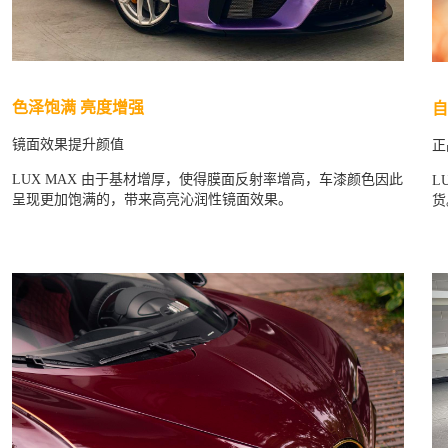
色泽饱满 亮度增强
自
镜面效果提升颜值
正
LUX MAX 由于基材增厚，使得膜面反射率增高，车漆颜色因此
L
呈现更加饱满的，带来高亮沁润性镜面效果。
货