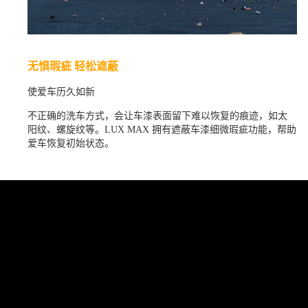
无惧瑕疵 轻松遮蔽
使爱车历久如新
不正确的洗车方式，会让车漆表面留下难以恢复的痕迹，如太
阳纹、螺旋纹等。LUX MAX 拥有遮蔽车漆细微瑕疵功能，帮助
爱车恢复初始状态。