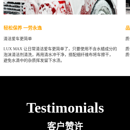
品
轻松保养 一劳永逸
质
清洁爱车更简单
质
LUX MAX 让日常清洁爱车更简单了，只要使用不含水蜡成分的
质
泡沫清洁剂清洗，再用清水冲干净，搭配细纤维布将车擦干，
避免水滴中的杂质挥发留下水渍。
Testimonials
客户赞许