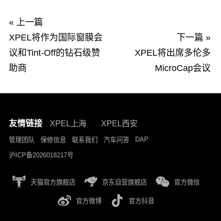
« 上一篇
XPEL将作为国际窗膜会
下一篇 »
议和Tint-Off的钻石级赞
XPEL将出席多伦多
助商
MicroCap会议
友情链接
XPEL上海
XPEL西安
DAP
管理团队
保修信息
联系我们
汽车问答
沪ICP备2026018217号
天猫官方旗舰店
京东自营旗舰店
官方微信
官方微博
官方抖音