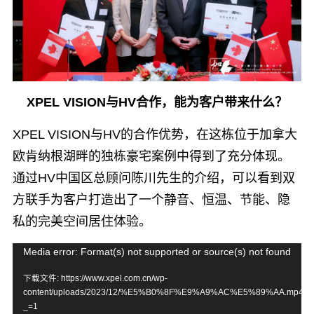
XPEL VISION与HV合作，能为客户带来什么？
XPEL VISION与HV的合作优势，在这栋位于加拿大
欧肯纳根湖畔的独栋豪宅案例中得到了充分体现。
通过HV中国区总顾问陈川先生的介绍，可以看到双
方联手为客户打造出了一个静音、恒温、节能、隐
私的完美空间居住体验。
视
Media error: Format(s) not supported or source(s) not found
频
下载文件: https://www.xpel.com.cn/wp-
content/uploads/2023/12/%E5%B0%8F%E9%A9%AC%E5%89%AA.mp4?
播
_=1