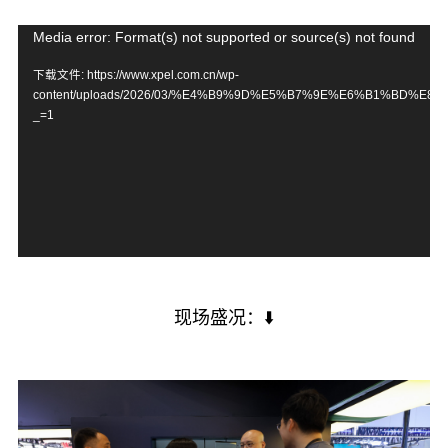
视
Media error: Format(s) not supported or source(s) not found
频
下载文件: https://www.xpel.com.cn/wp-
content/uploads/2026/03/%E4%B9%9D%E5%B7%9E%E6%B1%BD%E
播
_=1
放
器
现场盛况：⬇️