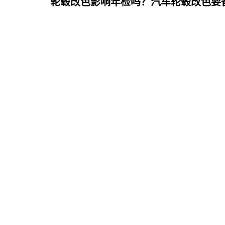
轮毂改色影响年检吗？汽车轮毂改色要