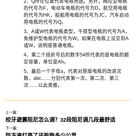
2、Q所在位置代表电瓶用途。另外，阀控型电瓶
的代号为F，电动车电瓶的代号为D，航空用电瓶
的代号为HK，船舶用电瓶的代号为JC，汽车启动
用电瓶的代号为Q。
3、A或W代表电瓶类型，干荷型电瓶的代号为A，
免维护型电瓶的代号为W，如果在电瓶上没见到A
或W，说明是普通电瓶。
4、第二个括折号后的数字54所代表的是电瓶的额
定容量，单位是Ah。
5、最后一个字母a，代表对原版电瓶的改进次
数，abc……分别代表第一次、第二次、第三
次……以此类推。
上一篇：
绞牙避震阻尼怎么调？32段阻尼调几段最舒适
下一篇：
防冻液灯亮了还能跑多少公里