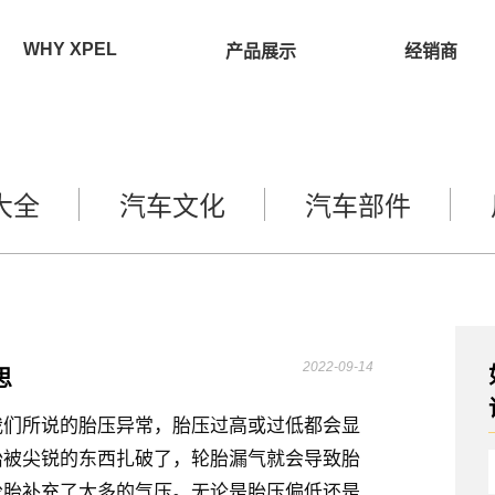
WHY XPEL
产品展示
经销商
大全
汽车文化
汽车部件
2022-09-14
思
我们所说的胎压异常，胎压过高或过低都会显
胎被尖锐的东西扎破了，轮胎漏气就会导致胎
轮胎补充了太多的气压。无论是胎压偏低还是