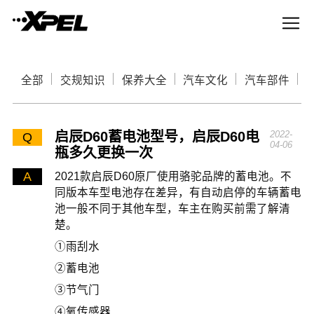
全部
交规知识
保养大全
汽车文化
汽车部件
启辰D60蓄电池型号，启辰D60电
2022-
Q
04-06
瓶多久更换一次
A
2021款启辰D60原厂使用骆驼品牌的蓄电池。不
同版本车型电池存在差异，有自动启停的车辆蓄电
池一般不同于其他车型，车主在购买前需了解清
楚。
①雨刮水
②蓄电池
③节气门
④氧传感器