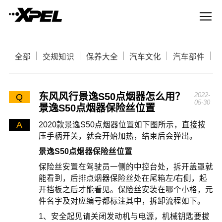
全部
交规知识
保养大全
汽车文化
汽车部件
东风风行景逸S50点烟器怎么用？
2022-
Q
05-30
景逸S50点烟器保险丝位置
A
2020款景逸S50点烟器位置如下图所示，直接按
压手柄开关，就会开始加热，结束后会弹出。
景逸S50点烟器保险丝位置
保险丝安置在驾驶员一侧的中控台处，拆开盖罩就
能看到，后排点烟器保险丝处在尾箱左/右侧，起
开挡板之后才能看见。保险丝安装在哪个小格，元
件名字及对应编号都标注其中，拆卸流程如下。
1、安全起见请关闭发动机与电源，机械钥匙要拔