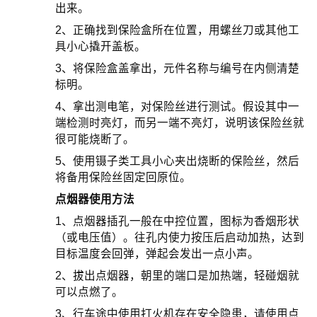
出来。
2、正确找到保险盒所在位置，用螺丝刀或其他工
具小心撬开盖板。
3、将保险盒盖拿出，元件名称与编号在内侧清楚
标明。
4、拿出测电笔，对保险丝进行测试。假设其中一
端检测时亮灯，而另一端不亮灯，说明该保险丝就
很可能烧断了。
5、使用镊子类工具小心夹出烧断的保险丝，然后
将备用保险丝固定回原位。
点烟器使用方法
1、点烟器插孔一般在中控位置，图标为香烟形状
（或电压值）。往孔内使力按压后启动加热，达到
目标温度会回弹，弹起会发出一点小声。
2、拔出点烟器，朝里的端口是加热端，轻碰烟就
可以点燃了。
3、行车途中使用打火机存在安全隐患，请使用点