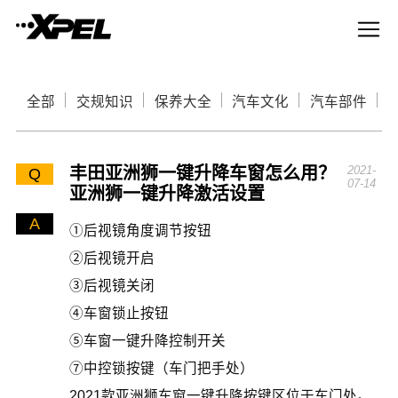
全部
交规知识
保养大全
汽车文化
汽车部件
丰田亚洲狮一键升降车窗怎么用？
2021-
Q
07-14
亚洲狮一键升降激活设置
A
①后视镜角度调节按钮
②后视镜开启
③后视镜关闭
④车窗锁止按钮
⑤车窗一键升降控制开关
⑦中控锁按键（车门把手处）
2021款亚洲狮车窗一键升降按键区位于车门处。