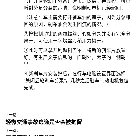
【打开后轮刹车分泵】选项。随后等待五秒，可以
听到分泵分离的声响，说明制动电机已经缩回。
（注意：车主需要打开刹车油的盖子，因为分泵缩
回的原因，刹车油会发生回流的情况。）
②拧松制动钳的两颗螺丝，假如分泵并没有完全分
离开，可使用一字螺丝刀稍用力撬开。
③此时可以拿开制动钳盖罩，将新的刹车片放置
好。有生产文字信息的一面朝外，无字的一侧朝
里。
④新刹车片安装好后，在行车电脑设置界面选择
“关闭后轮刹车分泵”，几秒之后驻车制动电机复位
完成。
上一篇：
轻微交通事故逃逸是否会被拘留
下一篇：