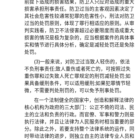
前提下造成的损害结果，防卫人只应对造成的重大
损害承担刑事责任。防卫过当的主客观因素决定了
其社会危害性较通常犯罪的危害性小，刑法对防卫
过当的处罚原则，体现了罪行相适应的原则。从审
判实践看，防卫不法侵害超过必要限度而造成重大
损害的情况是极为复杂的，应当根据案件的具体事
实和情节进行具体分析，确定是减轻处罚还是免除
处罚。
(3)一般来说，对防卫过当致人轻伤的，依法
不负刑事责任;致人重伤或者死亡的，可按照过失
重伤罪和过失致人死亡罪规定的刑罚减轻处罚;如
果具备缓刑条件，可以适用缓刑;如果犯罪情节轻
微，不需要判处刑罚的，可以免予刑事处罚。
在一个法制健全的国家中，创造和解释法律的
核心机构为政府的三大部门：公正不倚的司法、民
主的立法和负责的行政。而官僚、军事和警力则是
执行法律，并且让法律为人民服务时相当重要的部
分。除此之外，若要支持整个法律系统的运作，同
时带动法律的进步，则独立自主的法律专业人员和