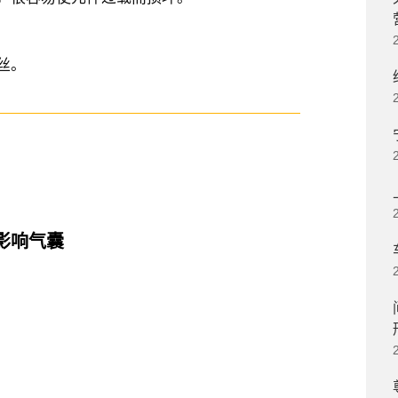
丝。
影响气囊