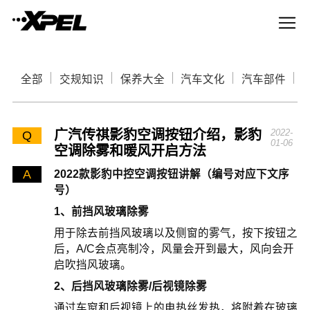
全部
交规知识
保养大全
汽车文化
汽车部件
广汽传祺影豹空调按钮介绍，影豹
2022-
Q
01-06
空调除雾和暖风开启方法
A
2022款影豹中控空调按钮讲解（编号对应下文序
号）
1、前挡风玻璃除雾
用于除去前挡风玻璃以及侧窗的雾气，按下按钮之
后，A/C会点亮制冷，风量会开到最大，风向会开
启吹挡风玻璃。
2、后挡风玻璃除雾/后视镜除雾
通过车窗和后视镜上的电热丝发热，将附着在玻璃