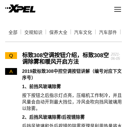
全部
交规知识
保养大全
汽车文化
汽车部件
标致308空调按钮介绍，标致308空
2021-
Q
06-05
调除雾和暖风开启方法
A
2019款标致308中控空调按钮讲解（编号对应下文
序号）
1、前挡风玻璃除雾
按下按钮之后指示灯点亮，压缩机工作制冷，并且
风量会自动开到最大挡位，冷风会吹向挡风玻璃用
以除雾。
2、后挡风玻璃除雾/后视镜除雾
后挡风玻璃和外后视镜的除雾原理是利用热量将水