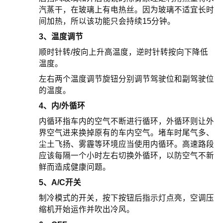
汽蒸干，在玻璃上有电热丝。因为玻璃不适宜长时
间加热，所以该功能只会持续15分钟。
3、温度调节
顺时针转/按向上升高温度，逆时针转按向下降低
温度。
左右两个温度调节旋钮分别调节驾驶位和副驾驶位
的温度。
4、内/外循环
内循环指车内的空气不断进行循环，外循环则让外
界空气进来换掉原有的车内空气。堵车时尾气多、
尘土飞扬、雾霾等环境应当使用内循环。高速路段
应该每隔一个小时左右切换外循环，以防空气不新
鲜而造成健康问题。
5、A/C开关
制冷模式的开关，按下按钮后指示灯点亮，空调压
缩机开始运作并吹出冷风。