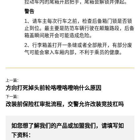
拉动车内的尾箱开启把手，尾箱会解锁并弹起。
警告
1、请车主每次行车之前，检查后备箱门锁是否锁
止到位。最主要是防范车辆行驶在颠簸路段，后备
箱盖瞬间敞开会可能造成危险。
2、行李箱盖打开一条缝或者全部敞开，有部分废
气可能会窜入车厢内部，不利于乘员的健康。
上一篇：
方向打死掉头前轮咯噔咯噔响什么原因
下一篇：
改装前保险杠审批流程，交警允许改装竞技杠吗
如您想了解我们的产品或加盟我们，请填写如
下资料：