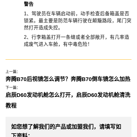
警告
1、驾驶员在车辆启动前，动手检查后备箱盖是否
锁紧。最主要是防范车辆行驶在颠簸路段，尾门突
然打开造成失控。
2、行李箱盖打开一条缝或者全部敞开，有几率造
成废气进入车舱，有中毒危险！
上一篇：
奔腾B70后视镜怎么调节？奔腾B70倒车镜怎么加热
下一篇：
启辰D60发动机舱怎么打开，启辰D60发动机舱清洗
教程
如您想了解我们的产品或加盟我们，请填写如
下资料：