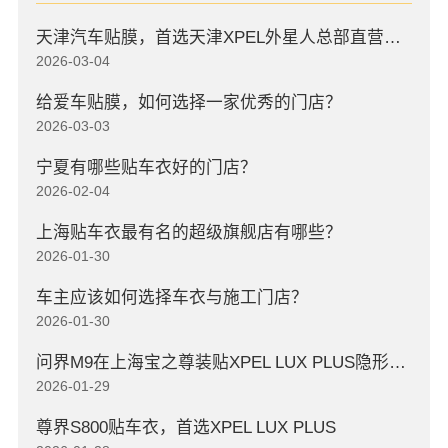
天津汽车贴膜，首选天津XPEL外星人总部直营店，高口碑店
2026-03-04
给爱车贴膜，如何选择一家优秀的门店？
2026-03-03
宁夏有哪些贴车衣好的门店？
2026-02-04
上海贴车衣最有名的超级旗舰店有哪些？
2026-01-30
车主应该如何选择车衣与施工门店？
2026-01-30
问界M9在上海宝之尊装贴XPEL LUX PLUS隐形车衣
2026-01-29
尊界S800贴车衣，首选XPEL LUX PLUS