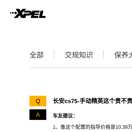
全部
交规知识
保养
Q
长安cs75-手动精英这个贵不
A
车友建议：
1、像这个配置的指导价格是10.3