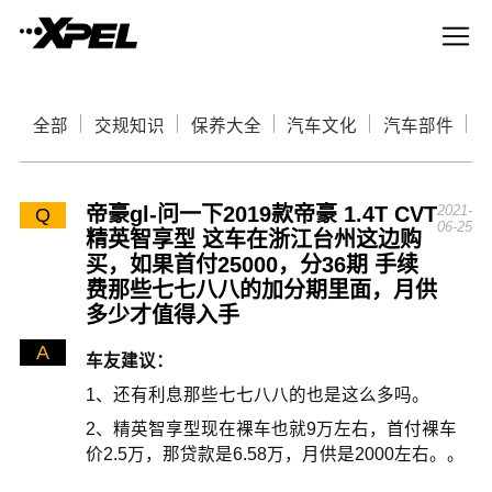
全部
交规知识
保养大全
汽车文化
汽车部件
帝豪gl-问一下2019款帝豪 1.4T CVT
2021-
Q
06-25
精英智享型 这车在浙江台州这边购
买，如果首付25000，分36期 手续
费那些七七八八的加分期里面，月供
多少才值得入手
A
车友建议：
1、还有利息那些七七八八的也是这么多吗。
2、精英智享型现在裸车也就9万左右，首付裸车
价2.5万，那贷款是6.58万，月供是2000左右。。