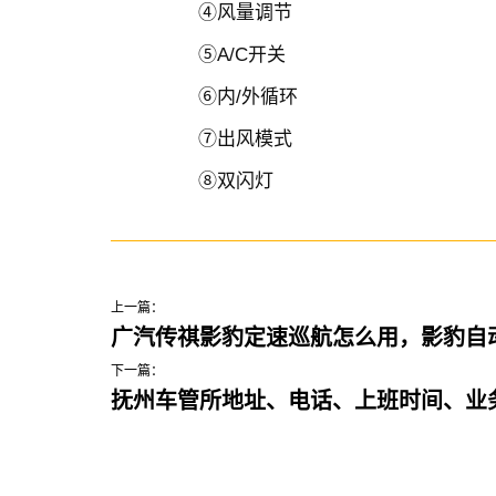
④风量调节
⑤A/C开关
⑥内/外循环
⑦出风模式
⑧双闪灯
上一篇：
广汽传祺影豹定速巡航怎么用，影豹自
下一篇：
抚州车管所地址、电话、上班时间、业