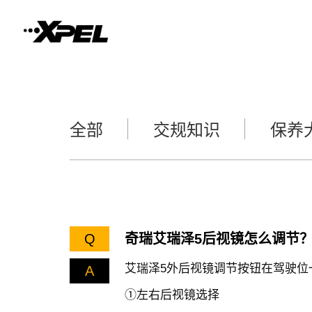
全部
交规知识
保养
Q
奇瑞艾瑞泽5后视镜怎么调节
艾瑞泽5外后视镜调节按钮在驾驶位
A
①左右后视镜选择