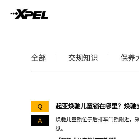
全部
交规知识
保养
Q
起亚焕驰儿童锁在哪里？焕驰
焕驰儿童锁位于后排车门锁附近，
A
纵。