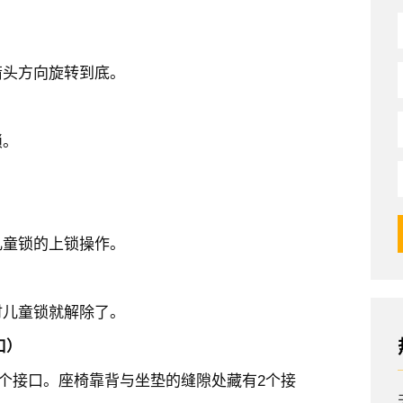
箭头方向旋转到底。
锁。
儿童锁的上锁操作。
时儿童锁就解除了。
口）
3个接口。座椅靠背与坐垫的缝隙处藏有2个接