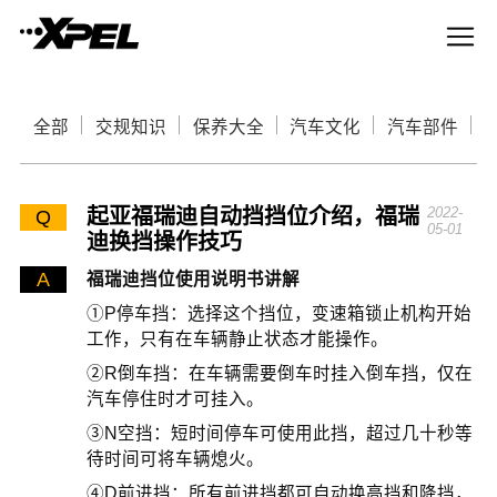
全部
交规知识
保养大全
汽车文化
汽车部件
起亚福瑞迪自动挡挡位介绍，福瑞
2022-
Q
05-01
迪换挡操作技巧
A
福瑞迪挡位使用说明书讲解
①P停车挡：选择这个挡位，变速箱锁止机构开始
工作，只有在车辆静止状态才能操作。
②R倒车挡：在车辆需要倒车时挂入倒车挡，仅在
汽车停住时才可挂入。
③N空挡：短时间停车可使用此挡，超过几十秒等
待时间可将车辆熄火。
④D前进挡：所有前进挡都可自动换高挡和降挡，