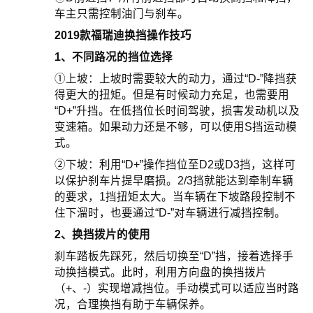
车主只需控制油门与刹车。
2019款福瑞迪换挡操作技巧
1、不同路况的挡位选择
①上坡：上坡时需要较大的动力，通过“D-”降挡获
得更大的扭矩。但是有时候动力充足，也需要用
“D+”升挡。在低挡位长时间驾驶，损害发动机以及
变速箱。如果动力还是不够，可以使用S挡运动模
式。
②下坡：利用“D+”操作挡位至D2或D3挡，这样可
以保护刹车片提早磨损。2/3挡就能达到牵制车辆
的要求，1挡扭矩太大。当车辆在下坡路段控制不
住下溜时，也要通过“D-”对车辆进行减挡控制。
2、换挡拨片的使用
刹车踏板先踩死，然后切换至“D”挡，接着选择手
动换挡模式。此时，利用方向盘的换挡拨片
（+、-）实现增减挡位。手动模式可以适应当时路
况，合理换挡有助于车辆保养。