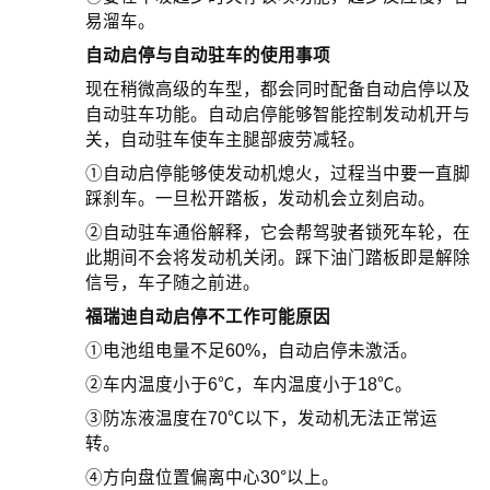
易溜车。
自动启停与自动驻车的使用事项
现在稍微高级的车型，都会同时配备自动启停以及
自动驻车功能。自动启停能够智能控制发动机开与
关，自动驻车使车主腿部疲劳减轻。
①自动启停能够使发动机熄火，过程当中要一直脚
踩刹车。一旦松开踏板，发动机会立刻启动。
②自动驻车通俗解释，它会帮驾驶者锁死车轮，在
此期间不会将发动机关闭。踩下油门踏板即是解除
信号，车子随之前进。
福瑞迪自动启停不工作可能原因
①电池组电量不足60%，自动启停未激活。
②车内温度小于6℃，车内温度小于18℃。
③防冻液温度在70℃以下，发动机无法正常运
转。
④方向盘位置偏离中心30°以上。