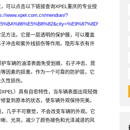
，可以点击以下链接查询XPEL重庆的专业授
ps://www.xpel.com.cn/mendian/?
8D%E5%BA%86%E5%B8%82&city=%E9%87%8D%E5%BA%8
常见方法。它是一层透明的保护膜，可以覆盖
石子冲击和紫外线损伤等作用。隐形车衣有许
效保护车辆的油漆表面免受划痕、石子冲击、昆
线等因素的损害。作为一个可靠的防护层，它
永久性损伤。
如XPEL）具有自愈特性，当车辆表面出现轻微
行修复到原本的状态，使车辆外观保持完美。
度高，几乎不可察觉，不会改变车辆的外观。它
清晰、光亮，减少了颜色褪色和光泽减退的风