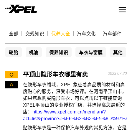
全部
交规知识
保养大全
汽车文化
汽车部件
轮胎
机油
保养知识
车衣与窗膜
其他
平顶山隐形车衣哪里有卖
2023-07-20
Q
A
在隐形车衣领域，XPEL象征着高品质的材料和高
度贴心的服务，深受市场好评。在河南平顶山市，
如果您想购买隐形车衣，可以点击以下链接查询
XPEL平顶山的专业授权门店，并选择离您最近的
店：
https://www.xpel.com.cn/mendian/?
act=list&province=%E6%B2%B3%E5%8D%97
贴隐形车衣是一种保护汽车外观的常见方法。它是