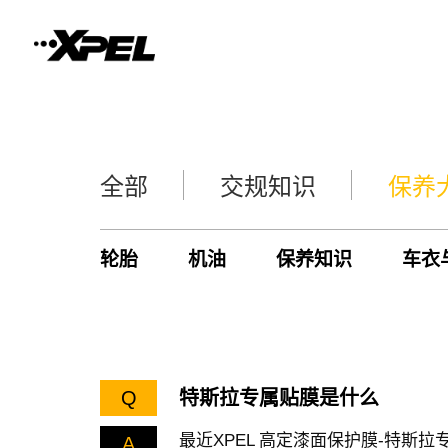
全部
交规知识
保养
轮胎
机油
保养知识
车衣
Q
特斯拉专属贴膜是什么
最近XPEL 高定漆面保护膜-特斯
A