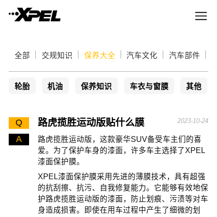
全部
交规知识
保养大全
汽车文化
汽车部件
轮胎
机油
保养知识
车衣与窗膜
其他
路虎揽胜运动版贴什么膜
2023-10-24
Q
A
路虎揽胜运动版，这款豪华SUV备受车主们的喜
爱。为了保护车身的漆面，许多车主选择了XPEL
漆面保护膜。
XPEL漆面保护膜采用先进的薄膜技术，具有超强
的抗刮擦、抗污、自我修复能力。它能够有效地保
护路虎揽胜运动版的漆面，防止划痕、污渍等对车
身造成损害。即使在用车过程中产生了细微的划