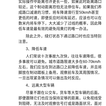
实际操作中距离也许更长一些，如果此时距离路口
较近，这个制动距离恐怕无法停住车。如果我们养
成路口减速的习惯，将车降速滑行至50km/h甚至
更低的时速，即便反应时间有延迟，应该也可以在
数米内将车停下，大大减少了过线的概率，因此降
低车速是最有效的避免闯黄灯的唯一办法。
除此之外，绿灯状态下通过路口时也应当特别
注意。
3、降低车速
人们常说十次事故九次快，往往车速降低，很
多事故可以避免。城市道路限速大多在60-70km/h
左右，我们应当在到达路口之前降低车速，并且将
脚放在制动踏板上备用，观察前车及其周围情况，
一旦出现紧急情况可以做出及时反应。
4、远离大型车辆
尽量不跟在公交车，货车等大型车辆的后面。
即便跟随它们也应当保持足够的距离，以免视线受
到阻碍，无法及时观察信号灯或是路面状况，面对