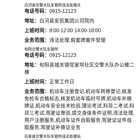
白河县交警大队车管所违法处理点
电话号码：
0915-12123
地址：
白河县安凯集团公司院内
上班时间：
8:00-12:00 14:00-18:00
业务范围：
违法处理,假套牌案件受理
旬阳交警大队车管所
电话号码：
0915-12123
地址：
旬阳县城关镇党家坝社区交警大队办公楼二
楼
上班时间：
正常工作日
业务范围：
机动车注册登记,机动车转移登记,核发
免检车合格标志,核发机动车临时号牌,机动车补换
牌证,机动车安全技术检验,理论考试,科目二考试,科
目三考试,驾驶证审验,提交身体条件证明,违法处理,
用户注册服务,机动车证件自取服务,驾驶证证件自
取服务,驾驶证补换证业务
石泉县交警大队车管所违法处理站