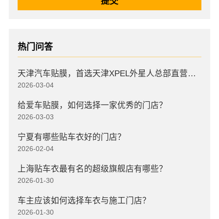
热门问答
天津汽车贴膜，首选天津XPEL外星人总部直营店，高口碑店
2026-03-04
给爱车贴膜，如何选择一家优秀的门店？
2026-03-03
宁夏有哪些贴车衣好的门店？
2026-02-04
上海贴车衣最有名的超级旗舰店有哪些？
2026-01-30
车主应该如何选择车衣与施工门店？
2026-01-30