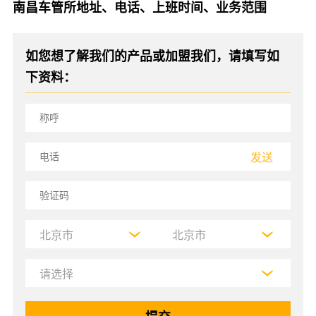
南昌车管所地址、电话、上班时间、业务范围
如您想了解我们的产品或加盟我们，请填写如
下资料：
发送