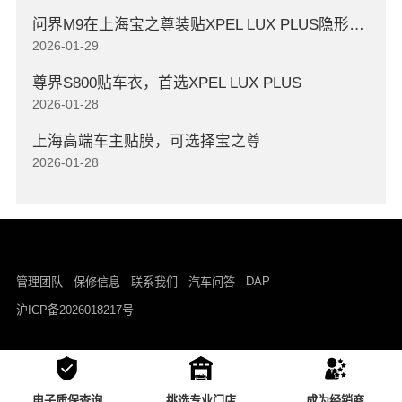
问界M9在上海宝之尊装贴XPEL LUX PLUS隐形车衣
2026-01-29
尊界S800贴车衣，首选XPEL LUX PLUS
2026-01-28
上海高端车主贴膜，可选择宝之尊
2026-01-28
DAP
管理团队
保修信息
联系我们
汽车问答
沪ICP备2026018217号
电子质保查询
挑选专业门店
成为经销商