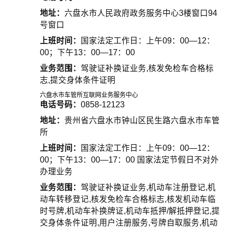
地址：
六盘水市人民政府政务服务中心3楼窗口94
号窗口
上班时间：
国家法定工作日：上午09：00—12：
00；下午13：00—17：00
业务范围：
驾驶证补换证业务,核发免检车合格标
志,提交身体条件证明
六盘水市车管所互联网业务服务中心
电话号码：
0858-12123
地址：
贵州省六盘水市钟山区民生路六盘水市车管
所
上班时间：
国家法定工作日：上午09：00—12：
00；下午13：00—17：00 国家法定节假日不对外
办理业务
业务范围：
驾驶证补换证业务,机动车注册登记,机
动车转移登记,核发免检车合格标志,核发机动车临
时号牌,机动车补换牌证,机动车抵押/解抵押登记,提
交身体条件证明,用户注册服务,号牌自取服务,机动