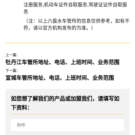
注册服务,机动车证件自取服务,驾驶证证件自取服
务
（注：以上六盘水车管所的信息仅供参考，如有不
符，请以官方机构发布的为准。）
上一篇：
牡丹江车管所地址、电话、上班时间、业务范围
下一篇：
宣城车管所地址、电话、上班时间、业务范围
如您想了解我们的产品或加盟我们，请填写如
下资料：