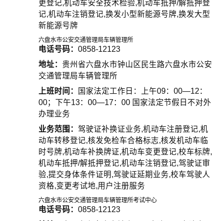
更登记,机动车安全技术检验,机动车抵押/解抵押登
记,机动车注销登记,换发小型新能源号牌,换发大型
新能源号牌
六盘水市公安交通管理局车辆管理所
电话号码：
0858-12123
地址：
贵州省六盘水市钟山区民生路六盘水市公安
交通管理局车辆管理所
上班时间：
国家法定工作日：上午09：00—12：
00；下午13：00—17：00 国家法定节假日不对外
办理业务
业务范围：
驾驶证补换证业务,机动车注册登记,机
动车转移登记,核发免检车合格标志,核发机动车临
时号牌,机动车补换牌证,机动车变更登记,校车标牌,
机动车抵押/解抵押登记,机动车注销登记,驾驶证审
验,提交身体条件证明,驾驶证延期业务,校车驾驶人
资格,变更考试地,用户注册服务
六盘水市公安交通管理局车辆管理所考试中心
电话号码：
0858-12123