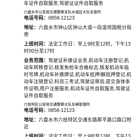
车证件自取服务,驾驶证证件自取服务
六盘水市公安局交通警察支队水城区大队车管所
电话号码：
0858-12123
地址：
六盘水市钟山区钟山大道一段滥坝国税分局
旁
上班时间：
法定工作日：早上9时至12时，下午13
时00分至17时
业务范围：
驾驶证补换证业务,机动车注册登记,机
动车转移登记,核发免检车合格标志,核发机动车临
时号牌,机动车补换牌证,机动车抵押/解抵押登记,机
动车注销登记,科目三考试,驾驶证审验,提交身体条
件证明,用户注册服务,机动车证件自取服务,驾驶证
证件自取服务
六枝特区公安局交通警察大队车辆管理所
电话号码：
0858-12123
地址：
六盘水市六枝特区交通东路那平路口路口附
近
上班时间：
法定工作日：早上9时至12时，下午13