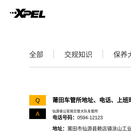
全部
交规知识
保养
Q
莆田车管所地址、电话、上班
仙游县公安局交管大队车管所
A
电话号码：
0594-12123
地址：
莆田市仙游县赖店镇涂山工