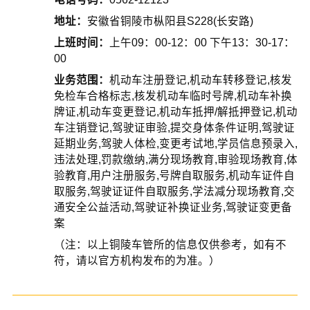
地址：
安徽省铜陵市枞阳县S228(长安路)
上班时间：
上午09：00-12：00 下午13：30-17：
00
业务范围：
机动车注册登记,机动车转移登记,核发
免检车合格标志,核发机动车临时号牌,机动车补换
牌证,机动车变更登记,机动车抵押/解抵押登记,机动
车注销登记,驾驶证审验,提交身体条件证明,驾驶证
延期业务,驾驶人体检,变更考试地,学员信息预录入,
违法处理,罚款缴纳,满分现场教育,审验现场教育,体
验教育,用户注册服务,号牌自取服务,机动车证件自
取服务,驾驶证证件自取服务,学法减分现场教育,交
通安全公益活动,驾驶证补换证业务,驾驶证变更备
案
（注：以上铜陵车管所的信息仅供参考，如有不
符，请以官方机构发布的为准。）