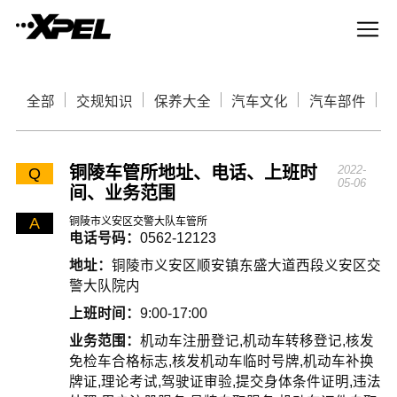
全部
交规知识
保养大全
汽车文化
汽车部件
铜陵车管所地址、电话、上班时
2022-
Q
05-06
间、业务范围
A
铜陵市义安区交警大队车管所
电话号码：
0562-12123
地址：
铜陵市义安区顺安镇东盛大道西段义安区交
警大队院内
上班时间：
9:00-17:00
业务范围：
机动车注册登记,机动车转移登记,核发
免检车合格标志,核发机动车临时号牌,机动车补换
牌证,理论考试,驾驶证审验,提交身体条件证明,违法