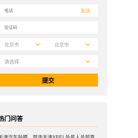
发送
热门问答
天津汽车贴膜，首选天津XPEL外星人总部直