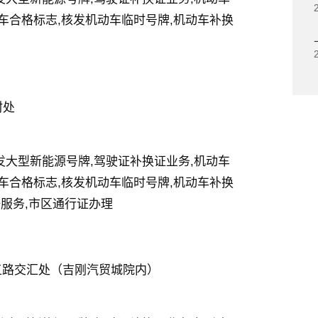
车合格标志,核发机动车临时号牌,机动车补换
村处
发大型新能源号牌,驾驶证补换证业务,机动车
车合格标志,核发机动车临时号牌,机动车补换
册服务,市区通行证办理
五路交汇处（吉刚汽贸城院内）