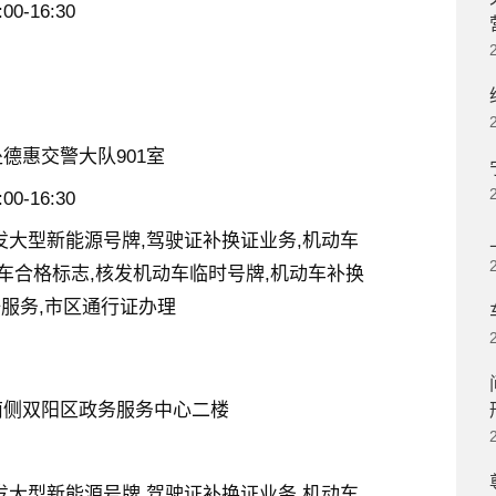
00-16:30
德惠交警大队901室
00-16:30
发大型新能源号牌,驾驶证补换证业务,机动车
车合格标志,核发机动车临时号牌,机动车补换
册服务,市区通行证办理
南侧双阳区政务服务中心二楼
发大型新能源号牌,驾驶证补换证业务,机动车