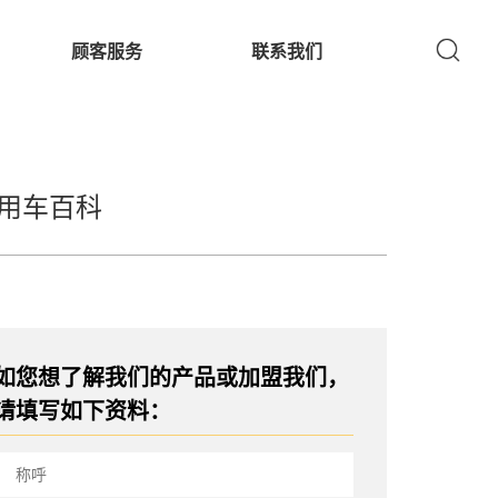
顾客服务
联系我们
用车百科
如您想了解我们的产品或加盟我们，
请填写如下资料：