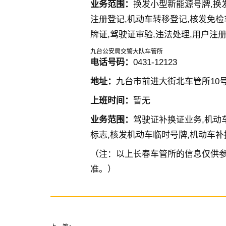
业务范围：
换发小型新能源号牌,换
注册登记,机动车转移登记,核发免检
牌证,驾驶证审验,违法处理,用户注
九台公安局交警大队车管所
电话号码：
0431-12123
地址：
九台市前进大街北车管所10
上班时间：
暂无
业务范围：
驾驶证补换证业务,机动
标志,核发机动车临时号牌,机动车补
（注：以上长春车管所的信息仅供
准。）