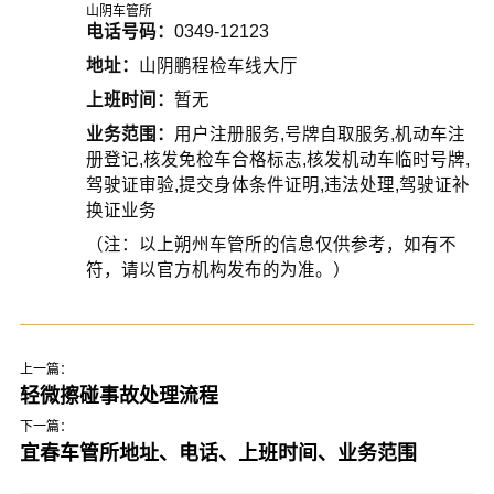
山阴车管所
电话号码：
0349-12123
地址：
山阴鹏程检车线大厅
上班时间：
暂无
业务范围：
用户注册服务,号牌自取服务,机动车注
册登记,核发免检车合格标志,核发机动车临时号牌,
驾驶证审验,提交身体条件证明,违法处理,驾驶证补
换证业务
（注：以上朔州车管所的信息仅供参考，如有不
符，请以官方机构发布的为准。）
上一篇：
轻微擦碰事故处理流程
下一篇：
宜春车管所地址、电话、上班时间、业务范围