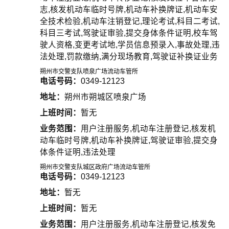
志,核发机动车临时号牌,机动车补换牌证,机动车安
全技术检验,机动车注销登记,理论考试,科目二考试,
科目三考试,驾驶证审验,提交身体条件证明,校车驾
驶人资格,变更考试地,学员信息预录入,事故处理,违
法处理,罚款缴纳,满分现场教育,驾驶证补换证业务
朔州市交警支队喷泉广场流动车管所
电话号码：
0349-12123
地址：
朔州市朔城区喷泉广场
上班时间：
暂无
业务范围：
用户注册服务,机动车注册登记,核发机
动车临时号牌,机动车补换牌证,驾驶证审验,提交身
体条件证明,违法处理
朔州市交警支队城区政府广场流动车管所
电话号码：
0349-12123
地址：
暂无
上班时间：
暂无
业务范围：
用户注册服务,机动车注册登记,核发免