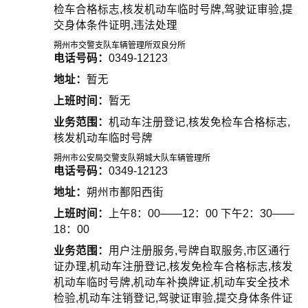
检车合格标志,核发机动车临时号牌,驾驶证审验,提
交身体条件证明,违法处理
朔州市交警支队车辆管理所双良分所
电话号码：
0349-12123
地址：
暂无
上班时间：
暂无
业务范围：
机动车注册登记,核发免检车合格标志,
核发机动车临时号牌
朔州市公安局交警支队朔城大队车辆管理所
电话号码：
0349-12123
地址：
朔州市鄯阳西街
上班时间：
上午8：00——12：00 下午2：30——
18：00
业务范围：
用户注册服务,号牌自取服务,市区通行
证办理,机动车注册登记,核发免检车合格标志,核发
机动车临时号牌,机动车补换牌证,机动车安全技术
检验,机动车注销登记,驾驶证审验,提交身体条件证