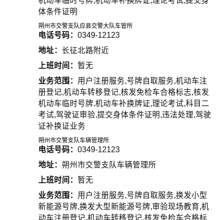
机动车临时号牌,机动车补换牌证,理论考试,提交身
体条件证明
朔州市交警支队应县交警大队车管所
电话号码：
0349-12123
地址：
长征北路附近
上班时间：
暂无
业务范围：
用户注册服务,号牌自取服务,机动车注
册登记,机动车转移登记,核发免检车合格标志,核发
机动车临时号牌,机动车补换牌证,理论考试,科目二
考试,驾驶证审验,提交身体条件证明,违法处理,驾驶
证补换证业务
朔州市交警支队车辆管理所
电话号码：
0349-12123
地址：
朔州市交警支队车辆管理所
上班时间：
暂无
业务范围：
用户注册服务,号牌自取服务,换发小型
新能源号牌,换发大型新能源号牌,审验现场教育,机
动车注册登记,机动车转移登记,核发免检车合格标