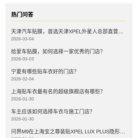
热门问答
天津汽车贴膜，首选天津XPEL外星人总部直营店，高口碑店
2026-03-04
给爱车贴膜，如何选择一家优秀的门店？
2026-03-03
宁夏有哪些贴车衣好的门店？
2026-02-04
上海贴车衣最有名的超级旗舰店有哪些？
2026-01-30
车主应该如何选择车衣与施工门店？
2026-01-30
问界M9在上海宝之尊装贴XPEL LUX PLUS隐形车衣