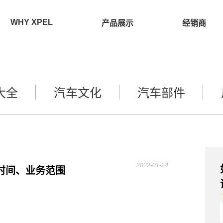
WHY XPEL
产品展示
经销商
大全
汽车文化
汽车部件
2022-01-24
时间、业务范围