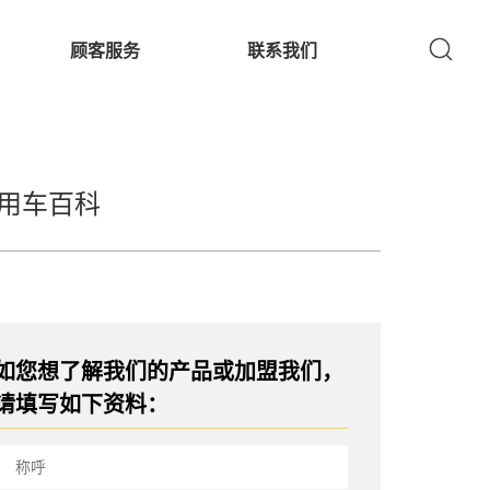
顾客服务
联系我们
用车百科
如您想了解我们的产品或加盟我们，
请填写如下资料：