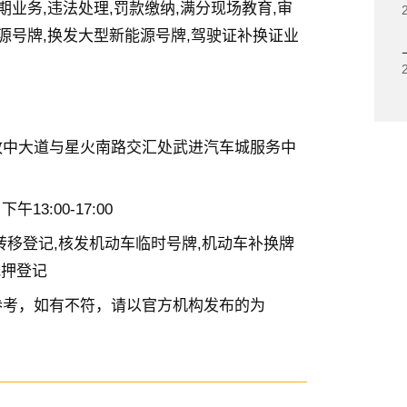
期业务,违法处理,罚款缴纳,满分现场教育,审
源号牌,换发大型新能源号牌,驾驶证补换证业
政中大道与星火南路交汇处武进汽车城服务中
下午13:00-17:00
转移登记,核发机动车临时号牌,机动车补换牌
抵押登记
参考，如有不符，请以官方机构发布的为