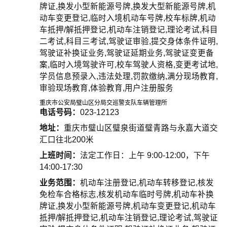
牌证,换发小型新能源号牌,换发大型新能源号牌,机
动车变更登记,临时入境机动车号牌,校车标牌,机动
车抵押/解抵押登记,机动车注销登记,理论考试,科目
二考试,科目三考试,驾驶证审验,提交身体条件证明,
驾驶证补换证业务,驾驶证延期业务,驾驶证变更备
案,临时入境驾驶许可,校车驾驶人资格,变更考试地,
学员信息预录入,违法处理,罚款缴纳,满分现场教育,
审验现场教育,体验教育,用户注册服务
重庆市公安局璧山区分局交巡警支队车辆管理所
电话号码：
023-12123
地址：
重庆市璧山区璧泉街道璧青路与永嘉大道交
汇口往北200米
上班时间：
法定工作日：上午 9:00-12:00，下午
14:00-17:30
业务范围：
机动车注册登记,机动车转移登记,核发
免检车合格标志,核发机动车临时号牌,机动车补换
牌证,换发小型新能源号牌,机动车变更登记,机动车
抵押/解抵押登记,机动车注销登记,理论考试,驾驶证