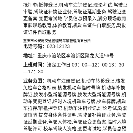
抵押/解抵押登记,机动车注销登记,理论考试,驾驶证
审验,驾驶证补换证业务,驾驶证延期业务,驾驶证变
更备案,变更考试地,学员信息预录入,满分现场教育,
审验现场教育,体验教育,机动车证件自取服务,驾驶
证证件自取服务
重庆市公安局交通管理局车辆管理所五分所
电话号码：
023-12123
地址：
重庆市涪陵区李渡新区聚龙大道56号
上班时间：
法定工作日 09：00—12：00 13：30
—17：30
业务范围：
机动车注册登记,机动车转移登记,核发
免检车合格标志,核发机动车临时号牌,机动车补换
牌证,换发小型新能源号牌,换发大型新能源号牌,机
动车变更登记,临时入境机动车号牌,校车标牌,机动
车抵押/解抵押登记,机动车注销登记,理论考试,驾驶
证审验,提交身体条件证明,驾驶证补换证业务,驾驶
证延期业务,驾驶人体检,驾驶证变更备案,临时入境
驾驶许可,校车驾驶人资格,变更考试地,学员信息预