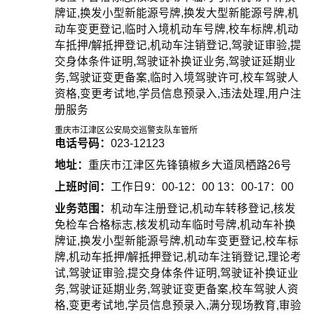
牌证,换发小型新能源号牌,换发大型新能源号牌,机
动车变更登记,临时入境机动车号牌,校车标牌,机动
车抵押/解抵押登记,机动车注销登记,驾驶证审验,提
交身体条件证明,驾驶证补换证业务,驾驶证延期业
务,驾驶证变更备案,临时入境驾驶许可,校车驾驶人
资格,变更考试地,学员信息预录入,违法处理,用户注
册服务
重庆市江津区公安局交巡警支队车管所
电话号码：
023-12123
地址：
重庆市江津区先锋镇椒乡大道凤栖路26号
上班时间：
工作日9：00-12：00 13：00-17：00
业务范围：
机动车注册登记,机动车转移登记,核发
免检车合格标志,核发机动车临时号牌,机动车补换
牌证,换发小型新能源号牌,机动车变更登记,校车标
牌,机动车抵押/解抵押登记,机动车注销登记,理论考
试,驾驶证审验,提交身体条件证明,驾驶证补换证业
务,驾驶证延期业务,驾驶证变更备案,校车驾驶人资
格,变更考试地,学员信息预录入,满分现场教育,审验