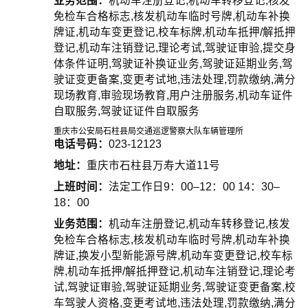
业务范围：
机动车注册登记,机动车转移登记,核发
免检车合格标志,核发机动车临时号牌,机动车补换
牌证,机动车变更登记,校车标牌,机动车抵押/解抵押
登记,机动车注销登记,理论考试,驾驶证审验,提交身
体条件证明,驾驶证补换证业务,驾驶证延期业务,驾
驶证变更备案,变更考试地,违法处理,罚款缴纳,满分
现场教育,审验现场教育,用户注册服务,机动车证件
自取服务,驾驶证证件自取服务
重庆市公安局石柱县局交通巡逻警察大队车辆管理所
电话号码：
023-12123
地址：
重庆市石柱县万寿大道11号
上班时间：
法定工作日9：00–12：00 14：30–
18：00
业务范围：
机动车注册登记,机动车转移登记,核发
免检车合格标志,核发机动车临时号牌,机动车补换
牌证,换发小型新能源号牌,机动车变更登记,校车标
牌,机动车抵押/解抵押登记,机动车注销登记,理论考
试,驾驶证审验,驾驶证延期业务,驾驶证变更备案,校
车驾驶人资格,变更考试地,违法处理,罚款缴纳,满分