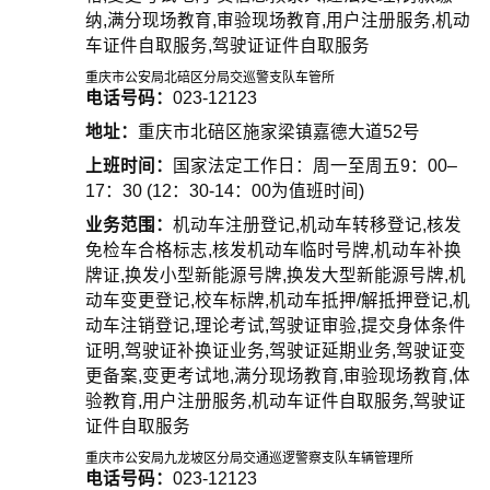
纳,满分现场教育,审验现场教育,用户注册服务,机动
车证件自取服务,驾驶证证件自取服务
重庆市公安局北碚区分局交巡警支队车管所
电话号码：
023-12123
地址：
重庆市北碚区施家梁镇嘉德大道52号
上班时间：
国家法定工作日：周一至周五9：00–
17：30 (12：30-14：00为值班时间)
业务范围：
机动车注册登记,机动车转移登记,核发
免检车合格标志,核发机动车临时号牌,机动车补换
牌证,换发小型新能源号牌,换发大型新能源号牌,机
动车变更登记,校车标牌,机动车抵押/解抵押登记,机
动车注销登记,理论考试,驾驶证审验,提交身体条件
证明,驾驶证补换证业务,驾驶证延期业务,驾驶证变
更备案,变更考试地,满分现场教育,审验现场教育,体
验教育,用户注册服务,机动车证件自取服务,驾驶证
证件自取服务
重庆市公安局九龙坡区分局交通巡逻警察支队车辆管理所
电话号码：
023-12123