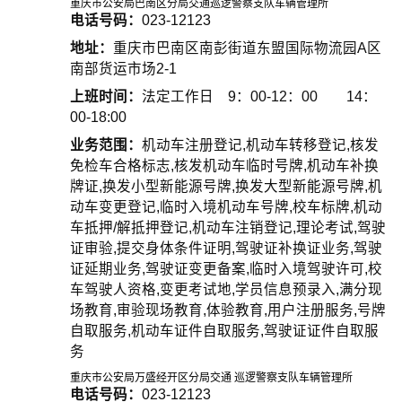
重庆市公安局巴南区分局交通巡逻警察支队车辆管理所
电话号码：
023-12123
地址：
重庆市巴南区南彭街道东盟国际物流园A区
南部货运市场2-1
上班时间：
法定工作日 9：00-12：00 14：
00-18:00
业务范围：
机动车注册登记,机动车转移登记,核发
免检车合格标志,核发机动车临时号牌,机动车补换
牌证,换发小型新能源号牌,换发大型新能源号牌,机
动车变更登记,临时入境机动车号牌,校车标牌,机动
车抵押/解抵押登记,机动车注销登记,理论考试,驾驶
证审验,提交身体条件证明,驾驶证补换证业务,驾驶
证延期业务,驾驶证变更备案,临时入境驾驶许可,校
车驾驶人资格,变更考试地,学员信息预录入,满分现
场教育,审验现场教育,体验教育,用户注册服务,号牌
自取服务,机动车证件自取服务,驾驶证证件自取服
务
重庆市公安局万盛经开区分局交通 巡逻警察支队车辆管理所
电话号码：
023-12123