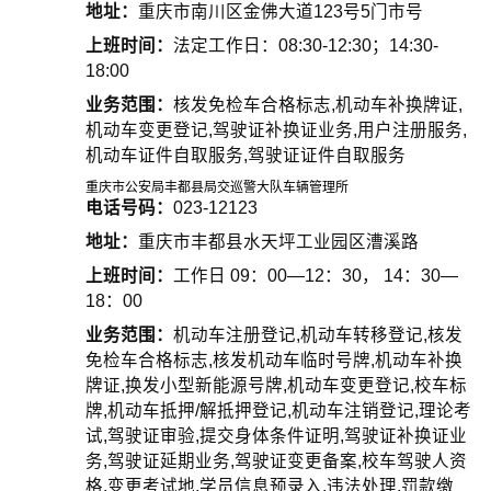
地址：
重庆市南川区金佛大道123号5门市号
上班时间：
法定工作日：08:30-12:30；14:30-
18:00
业务范围：
核发免检车合格标志,机动车补换牌证,
机动车变更登记,驾驶证补换证业务,用户注册服务,
机动车证件自取服务,驾驶证证件自取服务
重庆市公安局丰都县局交巡警大队车辆管理所
电话号码：
023-12123
地址：
重庆市丰都县水天坪工业园区漕溪路
上班时间：
工作日 09：00—12：30， 14：30—
18：00
业务范围：
机动车注册登记,机动车转移登记,核发
免检车合格标志,核发机动车临时号牌,机动车补换
牌证,换发小型新能源号牌,机动车变更登记,校车标
牌,机动车抵押/解抵押登记,机动车注销登记,理论考
试,驾驶证审验,提交身体条件证明,驾驶证补换证业
务,驾驶证延期业务,驾驶证变更备案,校车驾驶人资
格,变更考试地,学员信息预录入,违法处理,罚款缴