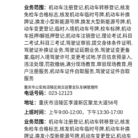
业务范围：
机动车注册登记,机动车转移登记,核发
免检车合格标志,核发机动车临时号牌,机动车补换
牌证,换发小型新能源号牌,换发大型新能源号牌,机
动车变更登记,临时入境机动车号牌,校车标牌,机动
车抵押/解抵押登记,机动车注销登记,理论考试,科目
二考试,科目三考试,驾驶证审验,提交身体条件证明,
驾驶证补换证业务,驾驶证延期业务,驾驶证变更备
案,临时入境驾驶许可,变更考试地,学员信息预录入,
违法处理,罚款缴纳,满分现场教育,审验现场教育,用
户注册服务,机动车证件自取服务,驾驶证证件自取
服务
重庆市公安局涪陵区局交巡警支队车辆管理所
电话号码：
023-12123
地址：
重庆市涪陵区李渡新区聚龙大道56号
上班时间：
上午9:00-12:00，下午13:30-17:00
业务范围：
机动车注册登记,机动车转移登记,核发
免检车合格标志,核发机动车临时号牌,机动车补换
牌证,换发小型新能源号牌,机动车变更登记,机动车