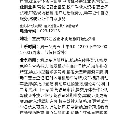
审验,提交身体条件证明,驾驶证补换证业务,驾驶证
延期业务,驾驶证变更备案,校车驾驶人资格,变更考
试地,审验现场教育,用户注册服务,机动车证件自取
服务,驾驶证证件自取服务
重庆市公安局黔江区交巡警支队车辆管理所
电话号码：
023-12123
地址：
重庆市黔江区正阳街道桐坪居委2组
上班时间：
周一至周五 上午9:0–12:00 下午13:00–
17:00 (周末、节假日除外）
业务范围：
机动车注册登记,机动车转移登记,核发
免检车合格标志,核发机动车临时号牌,机动车补换
牌证,换发小型新能源号牌,换发大型新能源号牌,机
动车变更登记,临时入境机动车号牌,校车标牌,机动
车抵押/解抵押登记,机动车注销登记,理论考试,科目
二考试,科目三考试,驾驶证审验,提交身体条件证明,
驾驶证补换证业务,驾驶证延期业务,驾驶证变更备
案,临时入境驾驶许可,校车驾驶人资格,变更考试地,
学员信息预录入,违法处理,罚款缴纳,满分现场教育,
审验现场教育,用户注册服务,机动车证件自取服务,