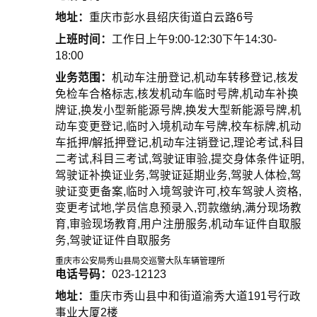
地址：
重庆市彭水县绍庆街道白云路6号
上班时间：
工作日上午9:00-12:30下午14:30-
18:00
业务范围：
机动车注册登记,机动车转移登记,核发
免检车合格标志,核发机动车临时号牌,机动车补换
牌证,换发小型新能源号牌,换发大型新能源号牌,机
动车变更登记,临时入境机动车号牌,校车标牌,机动
车抵押/解抵押登记,机动车注销登记,理论考试,科目
二考试,科目三考试,驾驶证审验,提交身体条件证明,
驾驶证补换证业务,驾驶证延期业务,驾驶人体检,驾
驶证变更备案,临时入境驾驶许可,校车驾驶人资格,
变更考试地,学员信息预录入,罚款缴纳,满分现场教
育,审验现场教育,用户注册服务,机动车证件自取服
务,驾驶证证件自取服务
重庆市公安局秀山县局交巡警大队车辆管理所
电话号码：
023-12123
地址：
重庆市秀山县中和街道渝秀大道191号行政
事业大厦2楼