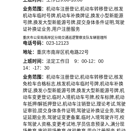
业务范围：
机动车注册登记,机动车转移登记,核发
机动车临时号牌,机动车补换牌证,换发小型新能源
号牌,换发大型新能源号牌,提交身体条件证明,驾驶
证补换证业务,用户注册服务
重庆市公安局南岸区分局交通巡逻警察支队车辆管理所
电话号码：
023-12123
地址：
重庆市南岸区机电路22号
上班时间：
法定工作日 9：00-12：00
14：-17：30
业务范围：
机动车注册登记,机动车转移登记,核发
免检车合格标志,核发机动车临时号牌,机动车补换
牌证,换发小型新能源号牌,换发大型新能源号牌,机
动车变更登记,临时入境机动车号牌,校车标牌,机动
车抵押/解抵押登记,机动车注销登记,理论考试,驾驶
证审验,提交身体条件证明,驾驶证补换证业务,驾驶
证延期业务,驾驶证变更备案,临时入境驾驶许可,校
车驾驶人资格,变更考试地,学员信息预录入,满分现
场教育,审验现场教育,体验教育,用户注册服务,机动