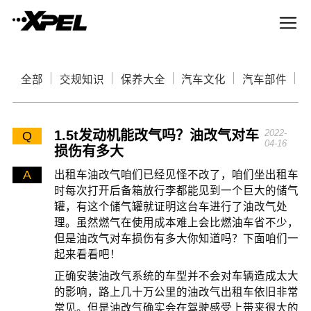
全部
交规知识
保养大全
汽车文化
汽车部件
1.5t发动机能改气吗？油改气对车
2022-
Q
04-16
损伤有多大
A
出租车油改气咱们已经见怪不改了，咱们坐出租车
时每次打开后备箱放行李都能见到一个巨大的储气
罐，有这个储气罐就证明这台车进行了油改气处
理。虽然燃气在使用成本难上会比燃油车省不少，
但是油改气对车损伤有多大你知道吗？下面咱们一
起来看看吧！
正确安装油改气系统的车型并不会对车辆造成太大
的影响，路上几十万公里的油改气出租车依旧非常
常见。但是油改气确实会在驾驶感受上带来很大的