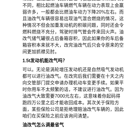
不同，相比起燃油车辆燃气车辆在动力表现上会羸
弱许多，一般都会比燃油车动力下降20%左右。而
且油改气车辆很容易出现油气混合燃烧的情况，这
种情况不但会加重发动机的积碳问题，同时还会令
燃料燃烧不充分，驾驶时排气管会传来回火声。油
改气储气罐很占后备箱容积，因此如果你的车后备
箱容积本来就不大，改完油改气后只会令原来的空
间更加抓襟见肘。
1.5t发动机能改气吗？
可以。无论是涡轮增压发动机还是自然吸气发动机
都可以进行油改气。在改完后我们需要在十天之内
向交管部门提交申请办理机动车变更手续。如果平
时你用车不太频繁的话，不建议进行油改气。因为
油改气大致需要7000元左右，这意味着你起码得
跑四万公里之后才能收回成本。其次关于保险方
面，某些保险公司是拒绝理赔油改气车辆的，因此
咱们在买保险之前应该询问清楚。
油改气怎么调最省气