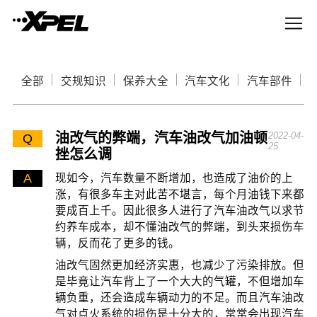
全部
交规知识
保养大全
汽车文化
汽车部件
油改气的弊端，汽车油改气加油顿
2022-04-
Q
25
挫怎么调
A
现如今，汽车数量不断增加，也造成了油价的上
涨，有很多车主对此苦不堪言，每个月油钱下来都
要成百上千。因此很多人进行了汽车油改气以求节
约养车成本，却不懂油改气的弊端，到头来损伤车
辆，反而花了更多的钱。
油改气固然更加经济实惠，也减少了污染排放。但
是毕竟让汽车背上了一个大大的气罐，不但增加车
辆负重，还会造成车辆动力的不足。而且汽车油改
气对点火系统的损伤是十分大的，常常会出现汽车