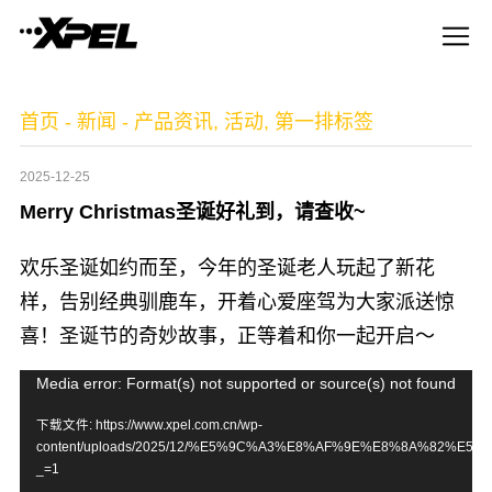
首页
-
新闻
-
产品资讯
,
活动
,
第一排标签
2025-12-25
Merry Christmas圣诞好礼到，请查收~
欢乐圣诞如约而至，今年的圣诞老人玩起了新花
样，告别经典驯鹿车，开着心爱座驾为大家派送惊
喜！圣诞节的奇妙故事，正等着和你一起开启～
视
Media error: Format(s) not supported or source(s) not found
频
下载文件: https://www.xpel.com.cn/wp-
content/uploads/2025/12/%E5%9C%A3%E8%AF%9E%E8%8A%82%E5%
播
_=1
放