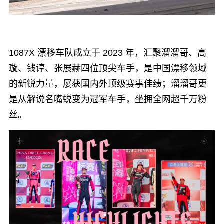
1087X 漂移车队成立于 2023 年，汇聚溜溜哥、高
璇、钱谆、张展赫四位顶尖车手，是中国漂移领域
的新锐力量，屡获国内外顶级赛事佳绩；溜溜哥更
是从解说名嘴蜕变为冠军车手，坐拥全网超千万粉
丝。