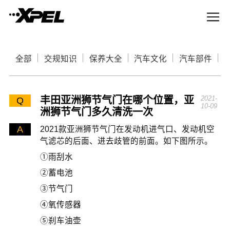
全部
交规知识
保养大全
汽车文化
汽车部件
丰田亚洲狮节气门在哪个位置，亚
2021-
Q
10-09
洲狮节气门多久清洗一次
A
2021款亚洲狮节气门在发动机进气口、发动机空
气滤芯的后面、进去歧管的前面。如下图所示。
①雨刮水
②蓄电池
③节气门
④氧传感器
⑤刹车油壶