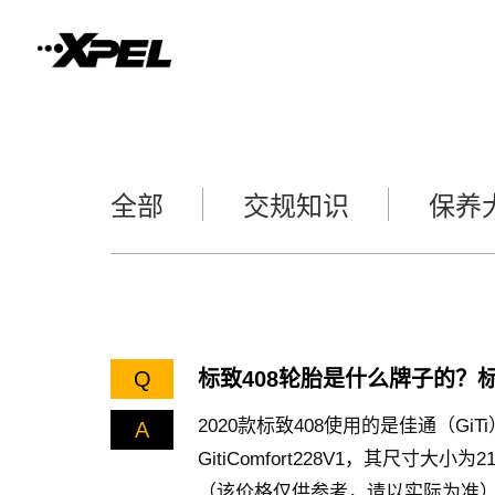
全部
交规知识
保养
Q
标致408轮胎是什么牌子的？标
2020款标致408使用的是佳通（G
A
GitiComfort228V1，其尺寸大小
（该价格仅供参考，请以实际为准