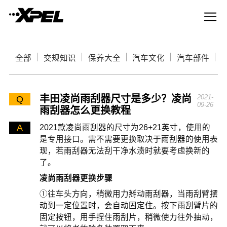
全部
交规知识
保养大全
汽车文化
汽车部件
丰田凌尚雨刮器尺寸是多少？凌尚
2021-
Q
09-26
雨刮器怎么更换教程
A
2021款凌尚雨刮器的尺寸为26+21英寸，使用的
是专用接口。需不需要更换取决于雨刮器的使用表
现，若雨刮器无法刮干净水渍时就要考虑换新的
了。
凌尚雨刮器更换步骤
①往车头方向，稍微用力掰动雨刮器，当雨刮臂摆
动到一定位置时，会自动固定住。按下雨刮臂片的
固定按钮，用手捏住雨刮片，稍微使力往外抽动，