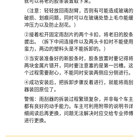
就可以将老的胶条装置取下来。
（注意：轻轻放回雨刮臂，否则有可能造成玻璃的
破损、划痕问题，同时可以在玻璃处垫上毛巾能缓
冲压力以及防止刮花。）
②接着松开固定雨刮片的两个卡扣，将老旧的胶条
拔出。（拆下中间连接件以及两头卡扣时不能使用
蛮力，两边的塑料头是不能拆卸的。）
③当安装准备好的新胶条时，胶条放置时要记得将
两块金属片错开，同时要注意塞的是第一凹槽。这
个过程需要耐心，不能同时安装两侧应分侧进行。
④成功安装后，把拆卸步骤反着进行，就能将雨刮
器装回原位了。
警惕：雨刮器的拆装过程繁琐复杂，并非每个车主
都有良好的动手能力。车主可利用附带的说明书详
细阅读后再更换，问题无法解决时应交给专业师傅
进行更换。