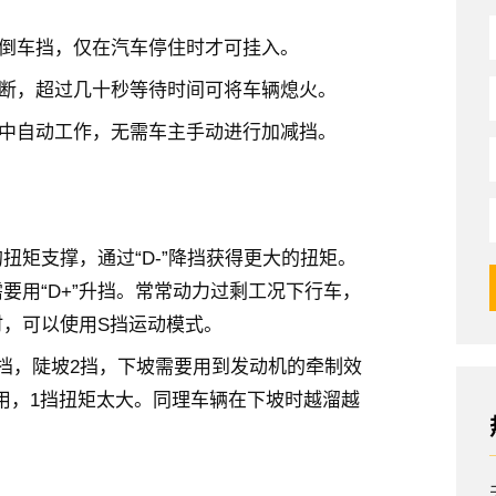
入倒车挡，仅在汽车停住时才可挂入。
切断，超过几十秒等待时间可将车辆熄火。
程中自动工作，无需车主手动进行加减挡。
扭矩支撑，通过“D-”降挡获得更大的扭矩。
要用“D+”升挡。常常动力过剩工况下行车，
，可以使用S挡运动模式。
3挡，陡坡2挡，下坡需要用到发动机的牵制效
使用，1挡扭矩太大。同理车辆在下坡时越溜越