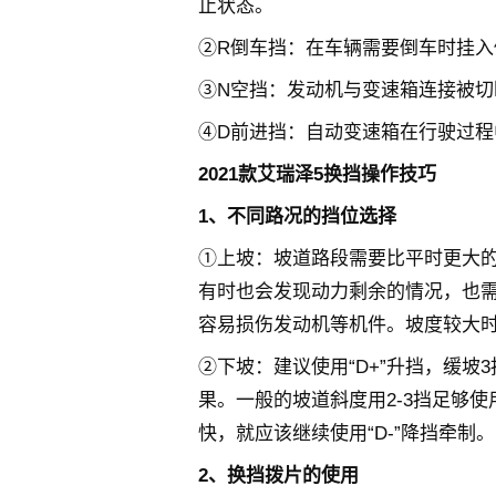
止状态。
②R倒车挡：在车辆需要倒车时挂
③N空挡：发动机与变速箱连接被
④D前进挡：自动变速箱在行驶过
2021款艾瑞泽5换挡操作技巧
1、不同路况的挡位选择
①上坡：坡道路段需要比平时更大的
有时也会发现动力剩余的情况，也需
容易损伤发动机等机件。坡度较大时
②下坡：建议使用“D+”升挡，缓坡
果。一般的坡道斜度用2-3挡足够
快，就应该继续使用“D-”降挡牵制。
2、换挡拨片的使用