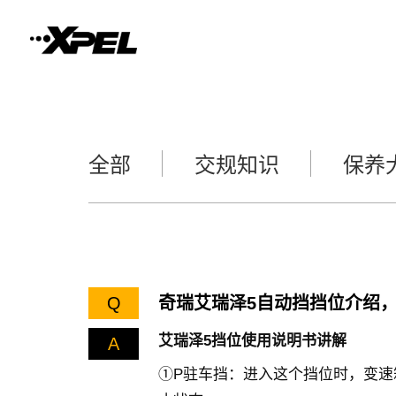
全部
交规知识
保养
Q
奇瑞艾瑞泽5自动挡挡位介绍
艾瑞泽5挡位使用说明书讲解
A
①P驻车挡：进入这个挡位时，变