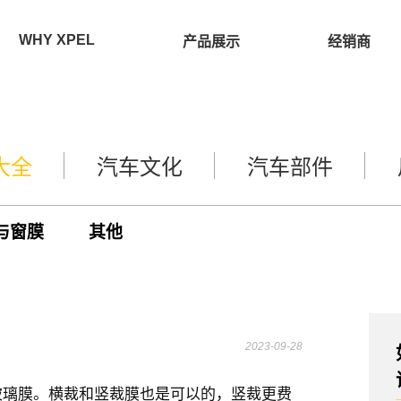
WHY XPEL
产品展示
经销商
大全
汽车文化
汽车部件
与窗膜
其他
2023-09-28
玻璃膜。横裁和竖裁膜也是可以的，竖裁更费