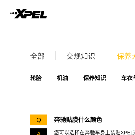
全部
交规知识
保养
轮胎
机油
保养知识
车衣
Q
奔驰贴膜什么颜色
您可以选择在奔驰车身上装贴XPE
A