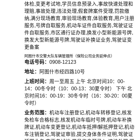
体检,变更考试地,学员信息预录入,事故快速处理和
理赔,事故处理,违法处理,假套牌案件受理,罚款缴
纳,满分现场教育,审验现场教育,体验教育,用户注册
服务,号牌自取服务,机动车证件自取服务,驾驶证证
件自取服务,市区通行证办理,换发小型新能源号牌,
换发大型新能源号牌,驾驶证补换证业务,驾驶证变
更备案
阿图什市交警大队车辆管理所（保险公司业务延伸点）
电话号码：
0908-12123
地址：
阿图什市经四路10号
上班时间：
周一至周五 上午 北京时间10：00-
14：00冬令时（10：00-13：30夏令时） 下午 北
京时间16：00-19：30冬令时（16：30-20：00夏
令时）
业务范围：
机动车注册登记,机动车转移登记,核发
免检车合格标志,核发机动车临时号牌,机动车补换
牌证,机动车变更登记,机动车抵押/解抵押登记,机动
车注销登记,驾驶证审验,提交身体条件证明,驾驶证