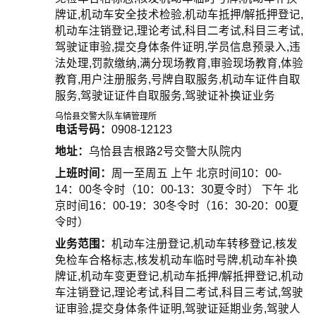
牌证,机动车安全技术检验,机动车抵押/解抵押登记,
机动车注销登记,理论考试,科目二考试,科目三考试,
驾驶证审验,提交身体条件证明,学员信息预录入,违
法处理,罚款缴纳,满分现场教育,审验现场教育,体验
教育,用户注册服务,号牌自取服务,机动车证件自取
服务,驾驶证证件自取服务,驾驶证补换证业务
乌恰县交警大队车辆管理所
电话号码：
0908-12123
地址：
乌恰县吉根路2号交警大队院内
上班时间：
周一至周五 上午 北京时间10：00-
14：00冬令时（10：00-13：30夏令时） 下午 北
京时间16：00-19：30冬令时（16：30-20：00夏
令时）
业务范围：
机动车注册登记,机动车转移登记,核发
免检车合格标志,核发机动车临时号牌,机动车补换
牌证,机动车变更登记,机动车抵押/解抵押登记,机动
车注销登记,理论考试,科目二考试,科目三考试,驾驶
证审验,提交身体条件证明,驾驶证延期业务,驾驶人