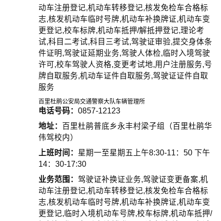
动车注册登记,机动车转移登记,核发免检车合格标
志,核发机动车临时号牌,机动车补换牌证,机动车变
更登记,校车标牌,机动车抵押/解抵押登记,理论考
试,科目二考试,科目三考试,驾驶证审验,提交身体条
件证明,驾驶证延期业务,驾驶人体检,临时入境驾驶
许可,校车驾驶人资格,变更考试地,用户注册服务,号
牌自取服务,机动车证件自取服务,驾驶证证件自取
服务
百里杜鹃公安局交通警察大队车辆管理所
电话号码：
0857-12123
地址：
百里杜鹃普底乡永丰村梁子组（百里杜鹃华
伟驾校内）
上班时间：
星期一至星期五上午8:30-11：50 下午
14：30-17:30
业务范围：
驾驶证补换证业务,驾驶证变更备案,机
动车注册登记,机动车转移登记,核发免检车合格标
志,核发机动车临时号牌,机动车补换牌证,机动车变
更登记,临时入境机动车号牌,校车标牌,机动车抵押/