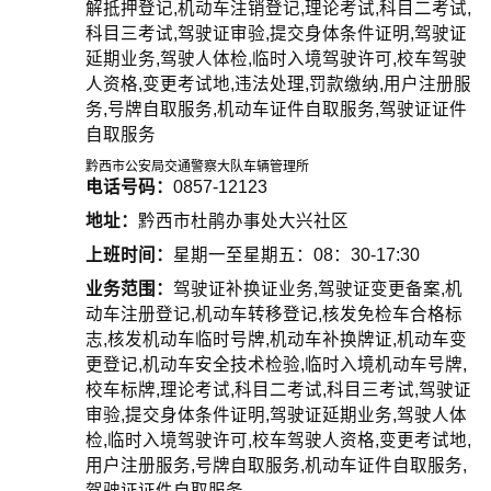
解抵押登记,机动车注销登记,理论考试,科目二考试,
科目三考试,驾驶证审验,提交身体条件证明,驾驶证
延期业务,驾驶人体检,临时入境驾驶许可,校车驾驶
人资格,变更考试地,违法处理,罚款缴纳,用户注册服
务,号牌自取服务,机动车证件自取服务,驾驶证证件
自取服务
黔西市公安局交通警察大队车辆管理所
电话号码：
0857-12123
地址：
黔西市杜鹃办事处大兴社区
上班时间：
星期一至星期五：08：30-17:30
业务范围：
驾驶证补换证业务,驾驶证变更备案,机
动车注册登记,机动车转移登记,核发免检车合格标
志,核发机动车临时号牌,机动车补换牌证,机动车变
更登记,机动车安全技术检验,临时入境机动车号牌,
校车标牌,理论考试,科目二考试,科目三考试,驾驶证
审验,提交身体条件证明,驾驶证延期业务,驾驶人体
检,临时入境驾驶许可,校车驾驶人资格,变更考试地,
用户注册服务,号牌自取服务,机动车证件自取服务,
驾驶证证件自取服务