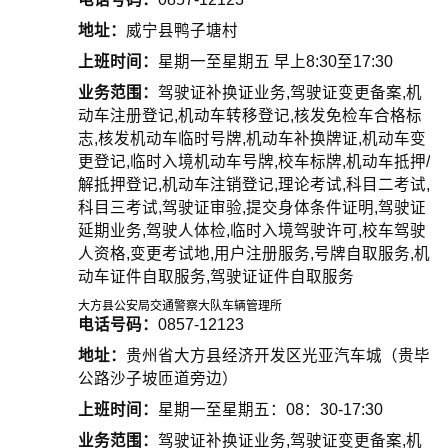
地址：
威宁县鸭子塘村
上班时间：
星期一至星期五 早上8:30至17:30
业务范围：
驾驶证补换证业务,驾驶证变更备案,机
动车注册登记,机动车转移登记,核发免检车合格标
志,核发机动车临时号牌,机动车补换牌证,机动车变
更登记,临时入境机动车号牌,校车标牌,机动车抵押/
解抵押登记,机动车注销登记,理论考试,科目二考试,
科目三考试,驾驶证审验,提交身体条件证明,驾驶证
延期业务,驾驶人体检,临时入境驾驶许可,校车驾驶
人资格,变更考试地,用户注册服务,号牌自取服务,机
动车证件自取服务,驾驶证证件自取服务
大方县公安局交通警察大队车辆管理所
电话号码：
0857-12123
地址：
贵州省大方县经济开发区光亚汽车城（贵毕
公路沙子坡匝道旁边）
上班时间：
星期一至星期五：08：30-17:30
业务范围：
驾驶证补换证业务,驾驶证变更备案,机