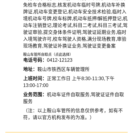
免检车合格标志,核发机动车临时号牌,机动车补换
牌证,机动车变更登记,机动车安全技术检验,临时入
境机动车号牌,校车标牌,机动车抵押/解抵押登记,机
动车注销登记,理论考试,科目二考试,科目三考试,驾
驶证审验,提交身体条件证明,驾驶证延期业务,临时
入境驾驶许可,校车驾驶人资格,满分现场教育,审验
现场教育,驾驶证补换证业务,驾驶证变更备案
鞍山车管所自取点（点此选择）
电话号码：
0412-12123
地址：
鞍山市铁西区车辆管理所
上班时间：
正常工作日 上午8:30-11:30,下午
13:00-17:00
业务范围：
机动车证件自取服务,驾驶证证件自取
服务
（注：以上鞍山车管所的信息仅供参考，如有不
符，请以官方机构发布的为准。）