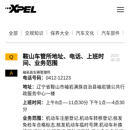
全部
交规知识
保养大全
汽车文化
汽车部件
鞍山车管所地址、电话、上班时
2021-
Q
06-30
间、业务范围
A
岫岩县车辆管理所
电话号码：
0412-12123
地址：
辽宁省鞍山市岫岩满族自治县岫岩镇公共行
政服务中心一楼
上班时间：
上午8点—-11点30分 下午1点—-4点30
分
业务范围：
机动车注册登记,机动车转移登记,核发
免检车合格标志,核发机动车临时号牌,机动车补换